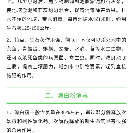
上。几个小时后，用长柄耙调和池底淤泥和石灰浆，
使池塘淤泥和石灰均匀混合，提高消毒除害效果。排
水不便的池塘，带水消毒，每亩池塘水深1米时，约用
生石灰125-150公斤。
2、特点：生石灰作用强、彻底，不仅可以杀死池中的
杂鱼、青蛙蛋、蝌蚪、螃蟹、水浒、苔等水生生物，
还可以杀死鱼类的病原菌、寄生虫。同时，改良池底
土质，提高土壤肥力，增加水中矿物要素，起到直接
施肥的作用。
二、漂白粉消毒
1、漂白粉一般含氯量在30%左右，通过湿分解释放次
氯酸和碱性氯化钙。次氯酸释放的新生态氧具有很强
的杀菌作用。