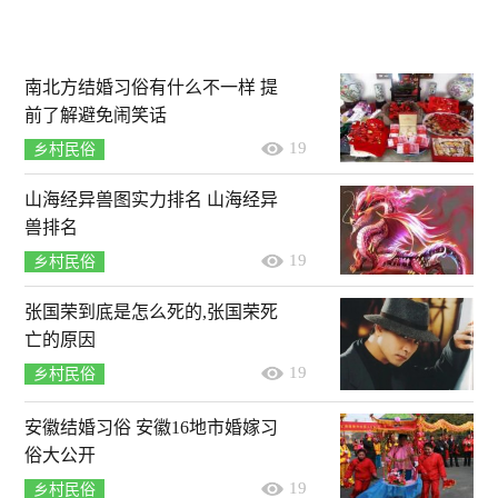
南北方结婚习俗有什么不一样 提
前了解避免闹笑话
19
乡村民俗
山海经异兽图实力排名 山海经异
兽排名
19
乡村民俗
张国荣到底是怎么死的,张国荣死
亡的原因
19
乡村民俗
安徽结婚习俗 安徽16地市婚嫁习
俗大公开
19
乡村民俗