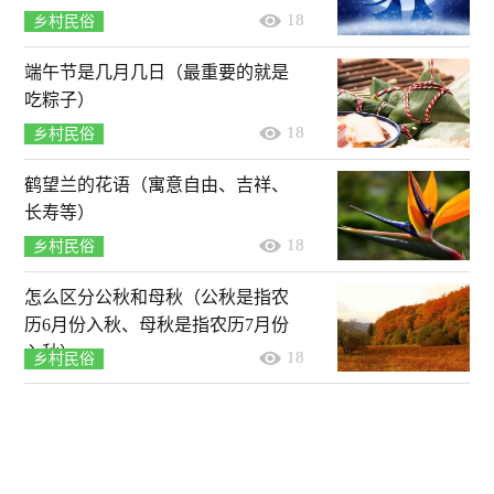
18
乡村民俗
端午节是几月几日（最重要的就是
吃粽子）
18
乡村民俗
鹤望兰的花语（寓意自由、吉祥、
长寿等）
18
乡村民俗
怎么区分公秋和母秋（公秋是指农
历6月份入秋、母秋是指农历7月份
入秋）
18
乡村民俗