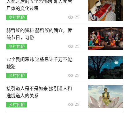
人死之后的五个恐怖瞬间 人死后
尸体的变化过程
29
乡村民俗
赫哲族的资料 赫哲族的简介，传
统节日，习俗
29
乡村民俗
72个民间忌讳 这些忌讳千万不能
触犯
29
乡村民俗
接引道人是不是如来 接引道人和
准提道人的关系
29
乡村民俗