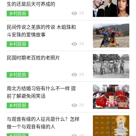
生的还是后天可养成的
19
乡村民俗
民间传说之羌族的传说 木姐珠和
斗安珠的爱情故事
19
乡村民俗
民国时期老百姓的老照片
19
乡村民俗
南北方结婚习俗有什么不一样 提
前了解避免闹笑话
19
乡村民俗
与观音有缘的人征兆是什么？怎样
做一个与观音有缘的人
19