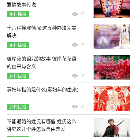
爱情故事传说
22
乡村民俗
十六种撞邪情况 这五种办法完美
解决
22
乡村民俗
彼岸花的诅咒的故事 彼岸花花语
的由来与含义
22
乡村民俗
寡妇年指的是什么(寡妇年的由来)
22
乡村民俗
不能通婚的姓氏有哪些 姓氏这么
讲究这几个姓怎么自由恋爱