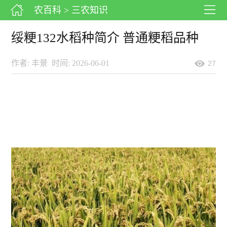
农百科
> 三农知识
绥粳132水稻种简介 普通粳稻品种
作者: 丰景
时间: 2026-06-01
27