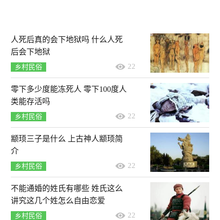
人死后真的会下地狱吗 什么人死
后会下地狱
22
乡村民俗
零下多少度能冻死人 零下100度人
类能存活吗
22
乡村民俗
颛顼三子是什么 上古神人颛顼简
介
22
乡村民俗
不能通婚的姓氏有哪些 姓氏这么
讲究这几个姓怎么自由恋爱
22
乡村民俗