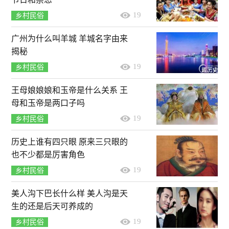
19
乡村民俗
广州为什么叫羊城 羊城名字由来
揭秘
19
乡村民俗
王母娘娘娘和玉帝是什么关系 王
母和玉帝是两口子吗
19
乡村民俗
历史上谁有四只眼 原来三只眼的
也不少都是厉害角色
19
乡村民俗
美人沟下巴长什么样 美人沟是天
生的还是后天可养成的
19
乡村民俗