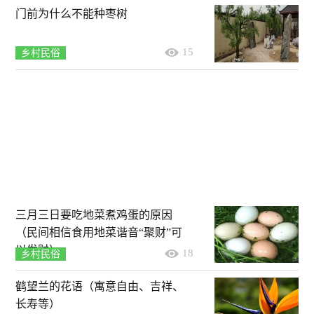
门前为什么不能种枣树
15
乡村民俗
三月三日要吃地菜煮鸡蛋的原因
（民间相信食用地菜谐音“聚财”可
以发财）
18
乡村民俗
鹤望兰的花语（寓意自由、吉祥、
长寿等）