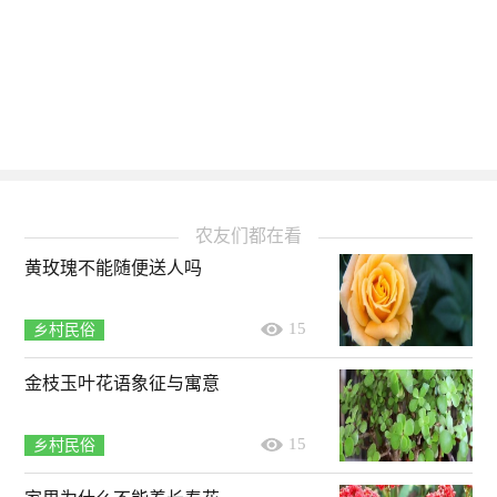
农友们都在看
黄玫瑰不能随便送人吗
15
乡村民俗
金枝玉叶花语象征与寓意
15
乡村民俗