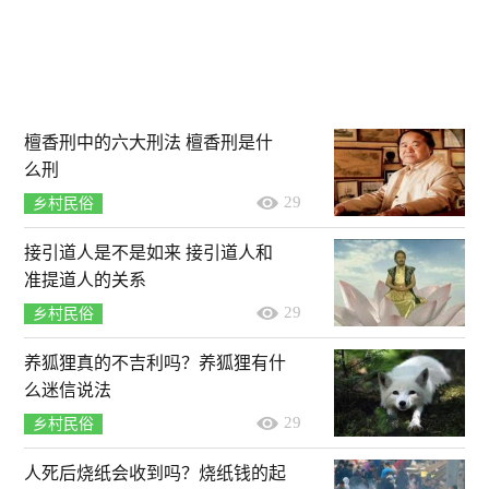
檀香刑中的六大刑法 檀香刑是什
么刑
29
乡村民俗
接引道人是不是如来 接引道人和
准提道人的关系
29
乡村民俗
养狐狸真的不吉利吗？养狐狸有什
么迷信说法
29
乡村民俗
人死后烧纸会收到吗？烧纸钱的起