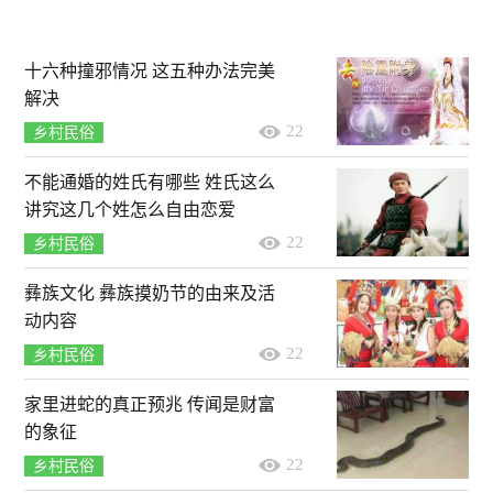
十六种撞邪情况 这五种办法完美
解决
22
乡村民俗
不能通婚的姓氏有哪些 姓氏这么
讲究这几个姓怎么自由恋爱
22
乡村民俗
彝族文化 彝族摸奶节的由来及活
动内容
22
乡村民俗
家里进蛇的真正预兆 传闻是财富
的象征
22
乡村民俗