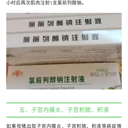
小时后再次肌肉注射1支氯前列醇钠。
五、子宫内膜炎、子宫积脓、积液
如果母猪出现子宫内膜炎、子宫积脓、积液等病症情