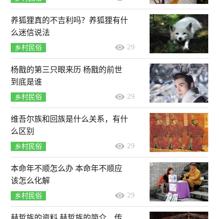
养狐狸真的不吉利吗？养狐狸有什
么迷信说法
29
乡村民俗
杨戬的第三只眼来历 杨戬的前世
到底是谁
29
乡村民俗
维吾尔族和回族是什么关系，有什
么区别
29
乡村民俗
本命年不顺怎么办 本命年不顺应
该怎么化解
29
乡村民俗
赫哲族的资料 赫哲族的简介，传