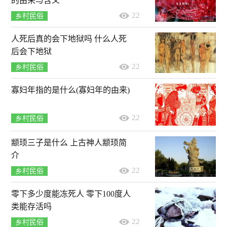
的由来与含义
22
乡村民俗
人死后真的会下地狱吗 什么人死
后会下地狱
22
乡村民俗
寡妇年指的是什么(寡妇年的由来)
22
乡村民俗
颛顼三子是什么 上古神人颛顼简
介
22
乡村民俗
零下多少度能冻死人 零下100度人
类能存活吗
22
乡村民俗