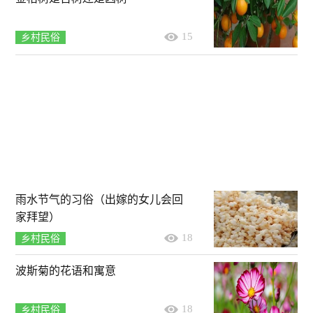
15
乡村民俗
雨水节气的习俗（出嫁的女儿会回
家拜望）
18
乡村民俗
波斯菊的花语和寓意
18
乡村民俗