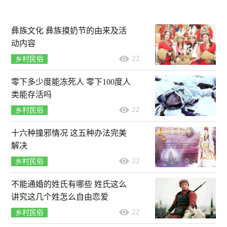
彝族文化 彝族摸奶节的由来及活
动内容
22
乡村民俗
零下多少度能冻死人 零下100度人
类能存活吗
22
乡村民俗
十六种撞邪情况 这五种办法完美
解决
22
乡村民俗
不能通婚的姓氏有哪些 姓氏这么
讲究这几个姓怎么自由恋爱
22
乡村民俗