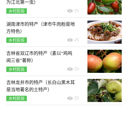
为江北第一虫）
25
乡村民俗
湖南津市的特产（津市牛肉粉是地
方特色）
25
乡村民俗
吉林省双辽市的特产（素以“鸡鸣
闻三省”著称）
25
乡村民俗
吉林龙井市的特产（长白山黑木耳
是当地著名的土特产）
25
乡村民俗