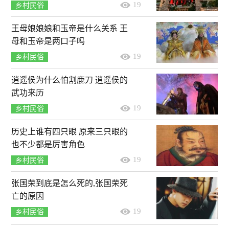
19
乡村民俗
王母娘娘娘和玉帝是什么关系 王
母和玉帝是两口子吗
19
乡村民俗
逍遥侯为什么怕割鹿刀 逍遥侯的
武功来历
19
乡村民俗
历史上谁有四只眼 原来三只眼的
也不少都是厉害角色
19
乡村民俗
张国荣到底是怎么死的,张国荣死
亡的原因
19
乡村民俗