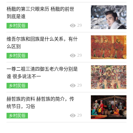
杨戬的第三只眼来历 杨戬的前世
到底是谁
29
乡村民俗
维吾尔族和回族是什么关系，有什
么区别
29
乡村民俗
一尊二祖三清四御五老六帝分别是
谁 很多说法不一
29
乡村民俗
赫哲族的资料 赫哲族的简介，传
统节日，习俗
29
乡村民俗