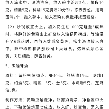
放入凉水中，漂洗洗净，放入碗中姜片5克，葱段10
克，精盐5克，料酒15克腌渍20分钟，拣去姜葱。用鸡
蛋清2个，敲入碗中，加入芡粉10克搅拌成蛋粉浆。
（2）炒锅放置火上，加入花生油1000克烧至5成热
时，将腌好的黄粉虫上好浆放入油锅再捞出，等油温
升至6成热时，再放入炸成金黄色，捞出沥油放入盘
中，随带椒盐和番茄沙司上桌蘸食。这道菜颜色金
黄，肉质细嫩，酥香鲜美。
5、虫蛹虾汤
原料：黄粉虫蛹30克、虾40克、熟猪油15克、味精1
克、绍酒5克、精盐1.5克、葱5克、水淀粉5克、芝麻
油3克。
制作方法：黄粉虫蛹洗净，虾剪须洗净，净锅置中火
上，下熟猪油烧至七成热，放入虾，炒变色，烹入绍