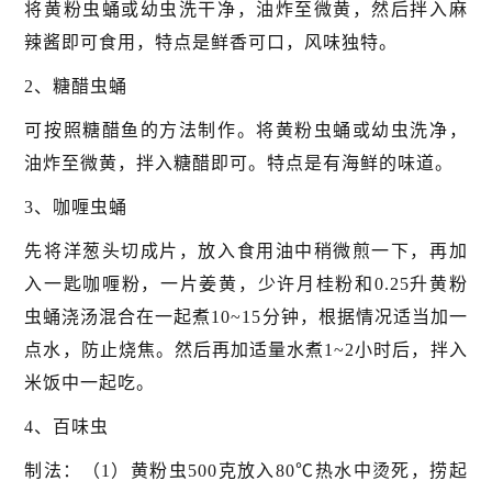
将黄粉虫蛹或幼虫洗干净，油炸至微黄，然后拌入麻
辣酱即可食用，特点是鲜香可口，风味独特。
2、糖醋虫蛹
可按照糖醋鱼的方法制作。将黄粉虫蛹或幼虫洗净，
油炸至微黄，拌入糖醋即可。特点是有海鲜的味道。
3、咖喱虫蛹
先将洋葱头切成片，放入食用油中稍微煎一下，再加
入一匙咖喱粉，一片姜黄，少许月桂粉和0.25升黄粉
虫蛹浇汤混合在一起煮10~15分钟，根据情况适当加一
点水，防止烧焦。然后再加适量水煮1~2小时后，拌入
米饭中一起吃。
4、百味虫
制法：（1）黄粉虫500克放入80℃热水中烫死，捞起