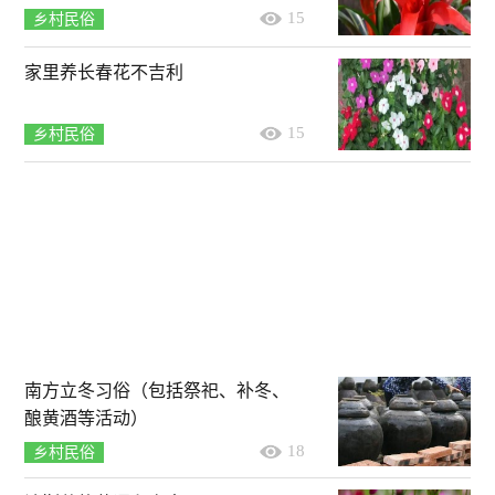
15
乡村民俗
家里养长春花不吉利
15
乡村民俗
南方立冬习俗（包括祭祀、补冬、
酿黄酒等活动）
18
乡村民俗