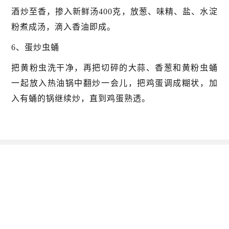
酒炒至香，掺入新鲜汤400克，放葱、味精、盐、水淀
粉煮成汤，滴入香油即成。
6、蛋炒虫蛹
把黄粉虫洗干净，再把切碎的大蒜、香葱和黄粉虫蛹
一起放入热油锅中翻炒一会儿，把鸡蛋调成糊状，加
入有蛹的锅继续炒，直到鸡蛋熟透。