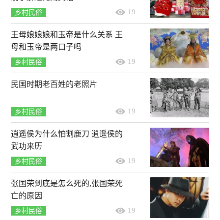
19
乡村民俗
王母娘娘娘和玉帝是什么关系 王
母和玉帝是两口子吗
19
乡村民俗
民国时期老百姓的老照片
19
乡村民俗
逍遥侯为什么怕割鹿刀 逍遥侯的
武功来历
19
乡村民俗
张国荣到底是怎么死的,张国荣死
亡的原因
19
乡村民俗