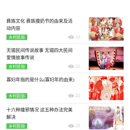
彝族文化 彝族摸奶节的由来及活
动内容
22
乡村民俗
无锡民间传说故事 无锡四大民间
爱情故事传说
22
乡村民俗
寡妇年指的是什么(寡妇年的由来)
22
乡村民俗
十六种撞邪情况 这五种办法完美
解决
22
乡村民俗