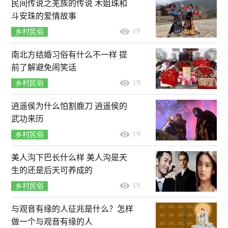
民间传说之羌族的传说 木姐珠和
斗安珠的爱情故事
19
乡村民俗
南北方结婚习俗有什么不一样 提
前了解避免闹笑话
19
乡村民俗
逍遥侯为什么怕割鹿刀 逍遥侯的
武功来历
19
乡村民俗
美人沟下巴长什么样 美人沟是天
生的还是后天可养成的
19
乡村民俗
与观音有缘的人征兆是什么？怎样
做一个与观音有缘的人