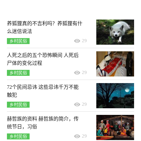
养狐狸真的不吉利吗？养狐狸有什
么迷信说法
29
乡村民俗
人死之后的五个恐怖瞬间 人死后
尸体的变化过程
29
乡村民俗
72个民间忌讳 这些忌讳千万不能
触犯
29
乡村民俗
赫哲族的资料 赫哲族的简介，传
统节日，习俗
29
乡村民俗