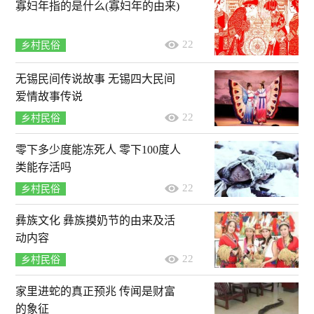
寡妇年指的是什么(寡妇年的由来)
22
乡村民俗
无锡民间传说故事 无锡四大民间
爱情故事传说
22
乡村民俗
零下多少度能冻死人 零下100度人
类能存活吗
22
乡村民俗
彝族文化 彝族摸奶节的由来及活
动内容
22
乡村民俗
家里进蛇的真正预兆 传闻是财富
的象征