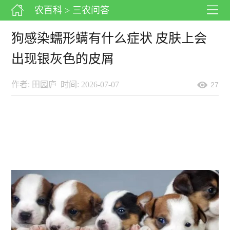
农百科
> 三农问答
狗感染蠕形螨有什么症状 皮肤上会
出现银灰色的皮屑
作者: 田园庐
时间: 2026-07-07
27