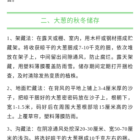
二、大葱的秋冬储存
1、架藏法：在露天或棚、室内，用木杆或钢材搭成贮
藏架。将收获晾干的大葱捆成7-10千克的捆，依次堆
放在架子上，中间留出间隙通风，防止腐烂。露天架
藏，用塑料薄膜覆盖防雨雪。储存期间定期打开捆检
查，及时清除发热变质的植株。
2、地面贮藏法：在背风的平地上铺上3-4厘米厚的沙
子，把晾干捆好的大葱密密码放在沙子上，根朝下，
宽1-1.5米，码好后在周围大葱根部培15厘米高的沙
土。上覆草帘，塑料薄膜防雨。
3、沟藏法：在阴凉通风处挖深20-30厘米、宽50-70厘
米的浅沟。将选好晾干的大葱捆成10千克左右的捆。