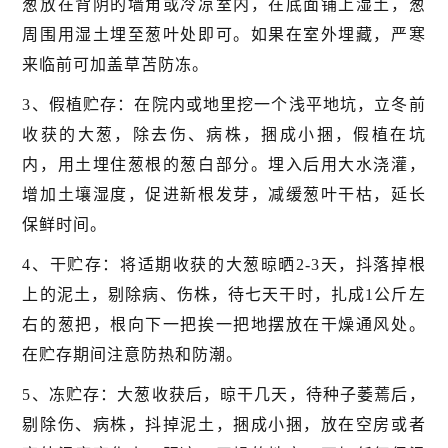
葱放在背阴的墙角或冷凉室内，在底面铺上湿土，葱
周围用湿土埋至葱叶处即可。如果在室外埋藏，严寒
来临前可加盖草苫防冻。
3、假植贮存：在院内或地里挖一个浅平地坑，立冬前
收获的大葱，除去伤、病株，捆成小捆，假植在坑
内，用土埋住葱根的葱白部分。埋入后用大水浇灌，
增加土壤湿度，促进新根发芽，减缓葱叶干枯，延长
保鲜时间。
4、干贮存：将适期收获的大葱晾晒2-3天，抖落掉根
上的泥土，剔除病、伤株，待七天干时，扎成1公斤左
右的葱把，根向下一把挨一把地摆放在干燥通风处。
在贮存期间注意防热和防潮。
5、冻贮存：大葱收获后，晾干几天，待种子萎蔫后，
剔除伤、病株，抖掉泥土，捆成小捆，放在空房或者