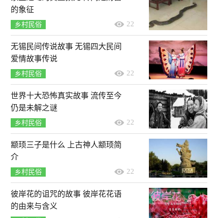
的象征
22
乡村民俗
无锡民间传说故事 无锡四大民间
爱情故事传说
22
乡村民俗
世界十大恐怖真实故事 流传至今
仍是未解之谜
22
乡村民俗
颛顼三子是什么 上古神人颛顼简
介
22
乡村民俗
彼岸花的诅咒的故事 彼岸花花语
的由来与含义