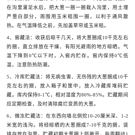
在沟里灌足水后，把大葱一捆一捆栽入沟里，用土埋
严葱白部分，周围用玉米秸围一圈，以利于通风散
热。在气温降低之前，先加盖草帘或玉米秸。
4、窖藏法：收获后晾干几天，将大葱捆成10千克左右
的捆，直立排放在干燥、有阳光避雨的地方晾晒。气
温下降到0℃以下时，入窖内贮存。窖内保持0℃低
温，注意防热防潮。
5、冷库贮藏法：将无病虫害、无伤残的大葱捆成10千
克左右的捆，放入箱子和筐中，放入冷藏库堆码贮
藏。库内保持0-1℃，相对湿度为80%-85%。贮藏期间
应定期检查，及时清除腐烂变质的大葱。
6、微冻贮藏法：在东西向墙北侧挖10-20厘米深、1-2
米宽的浅沟。将经晾晒的大葱捆成7-10千克的捆，竖
排存放在沟里。贮藏初期大葱捆上部敞开，每周翻动1