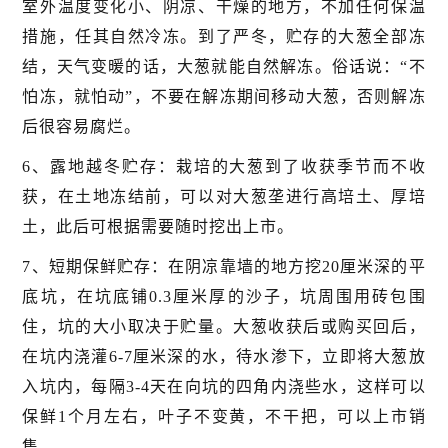
室外温度变化小、阴凉、干燥的地方，不加任何保温
措施，任其自然冷冻。到了严冬，贮存的大葱全部冻
结，天气变暖的话，大葱就能自然解冻。俗话说：“不
怕冻，就怕动”，不要在解冻期间移动大葱，否则解冻
后很容易腐烂。
6、露地越冬贮存：栽培的大葱到了收获季节而不收
获，在土地冻结前，可以对大葱垄进行高培土、厚培
土，此后可根据需要随时挖出上市。
7、短期保鲜贮存：在阴凉靠墙的地方挖20厘米深的平
底坑，在坑底铺0.3厘米厚的沙子，坑周围用砖包围
住，坑的大小取决于贮量。大葱收获后或购买回后，
在坑内浇灌6-7厘米深的水，待水渗下，立即将大葱放
入坑内，每隔3-4天在向坑的四角内浇些水，这样可以
保鲜1个月左右，叶子不变黄，不干把，可以上市销
售。