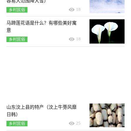
容易大范围降大雪）
18
乡村民俗
马蹄莲花语是什么？有哪些美好寓
意
18
乡村民俗
山东汶上县的特产（汶上牛蒡风靡
日韩）
25
乡村民俗