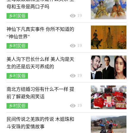
母和玉帝是两口子吗
19
乡村民俗
神仙下凡真实事件 你所不知道的
“神仙世界”
19
乡村民俗
美人沟下巴长什么样 美人沟是天
生的还是后天可养成的
19
乡村民俗
南北方结婚习俗有什么不一样 提
前了解避免闹笑话
19
乡村民俗
民间传说之羌族的传说 木姐珠和
斗安珠的爱情故事