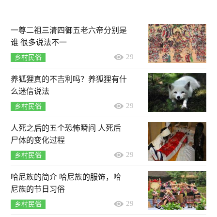
一尊二祖三清四御五老六帝分别是
谁 很多说法不一
29
乡村民俗
养狐狸真的不吉利吗？养狐狸有什
么迷信说法
29
乡村民俗
人死之后的五个恐怖瞬间 人死后
尸体的变化过程
29
乡村民俗
哈尼族的简介 哈尼族的服饰，哈
尼族的节日习俗
29
乡村民俗