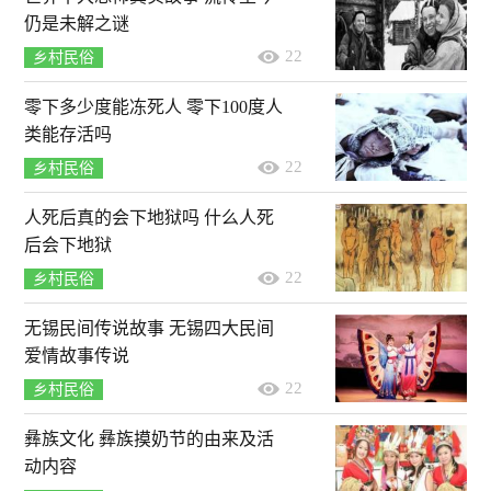
仍是未解之谜
22
乡村民俗
零下多少度能冻死人 零下100度人
类能存活吗
22
乡村民俗
人死后真的会下地狱吗 什么人死
后会下地狱
22
乡村民俗
无锡民间传说故事 无锡四大民间
爱情故事传说
22
乡村民俗
彝族文化 彝族摸奶节的由来及活
动内容